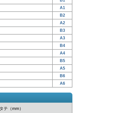
B1
A1
B2
A2
B3
A3
B4
A4
B5
A5
B6
A6
xタテ（mm）