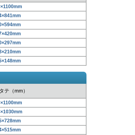
0×1100mm
4×841mm
0×594mm
7×420mm
0×297mm
8×210mm
5×148mm
xタテ（mm）
0×1100mm
8×1030mm
5×728mm
4×515mm