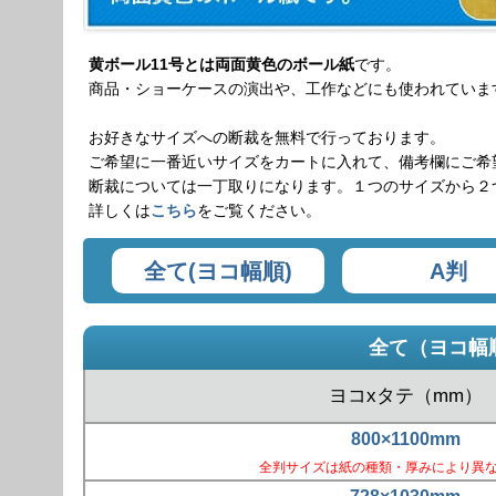
黄ボール11号とは両面黄色のボール紙
です。
商品・ショーケースの演出や、工作などにも使われていま
お好きなサイズへの断裁を無料で行っております。
ご希望に一番近いサイズをカートに入れて、備考欄にご希
断裁については一丁取りになります。１つのサイズから２
詳しくは
こちら
をご覧ください。
全て(ヨコ幅順)
A判
全て（ヨコ幅
ヨコxタテ（mm）
800×1100mm
全判サイズは紙の種類・厚みにより異