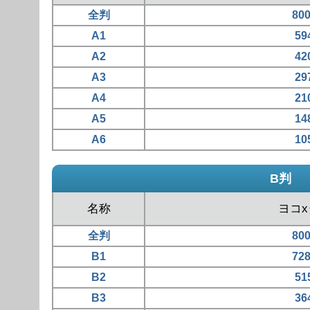
全判
80
A1
59
A2
42
A3
29
A4
21
A5
14
A6
10
B判
名称
ヨコ
全判
80
B1
72
B2
51
B3
36