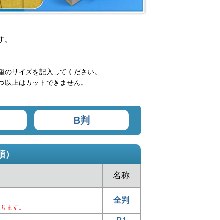
す。
望のサイズを記入してください。
つ以上はカットできません。
B判
順）
名称
全判
なります。