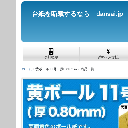
台紙を断裁するなら dansai.jp
会社概要
送料・お支払
ホーム
>
黄ボール11号（厚0.80ｍｍ）商品一覧