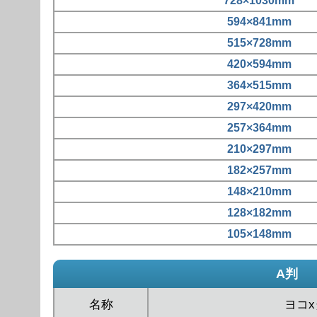
728×1030mm
594×841mm
515×728mm
420×594mm
364×515mm
297×420mm
257×364mm
210×297mm
182×257mm
148×210mm
128×182mm
105×148mm
A判
名称
ヨコ