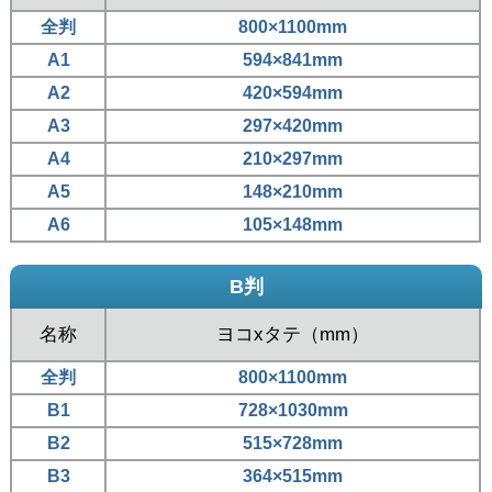
全判
800×1100mm
A1
594×841mm
A2
420×594mm
A3
297×420mm
A4
210×297mm
A5
148×210mm
A6
105×148mm
B判
名称
ヨコxタテ（mm）
全判
800×1100mm
B1
728×1030mm
B2
515×728mm
B3
364×515mm