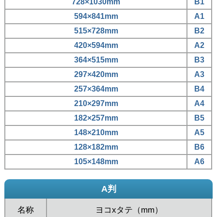
728×1030mm
B1
594×841mm
A1
515×728mm
B2
420×594mm
A2
364×515mm
B3
297×420mm
A3
257×364mm
B4
210×297mm
A4
182×257mm
B5
148×210mm
A5
128×182mm
B6
105×148mm
A6
A判
名称
ヨコxタテ（mm）