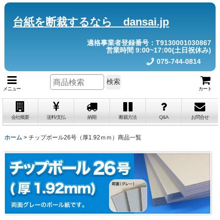
台紙を断裁するなら dansai.jp
適格事業者登録番号：T9130001030867
営業時間 9:00~17:00(土日祝休み)
075-744-0814
検索
メニュー
カート
会社概要
送料/支払
納期
断裁方法
Q&A
お問合せ
ホーム
>
チップボール26号（厚1.92ｍｍ）商品一覧