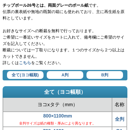
チップボール26号とは、両面グレーのボール紙
です。
伝票の裏表紙や無地の既製の箱にも使われており、主に再生紙を原
料としています。
お好きなサイズへの断裁を無料で行っております。
ご希望に一番近いサイズをカートに入れて、備考欄にご希望のサイ
ズを記入してください。
断裁については一丁取りになります。１つのサイズから２つ以上は
カットできません。
詳しくは
こちら
をご覧ください。
全て(ヨコ幅順)
A判
B判
全て（ヨコ幅順）
ヨコxタテ（mm）
名称
800×1100mm
全判
全判サイズは紙の種類・厚みにより異なります。