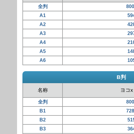
全判
80
A1
59
A2
42
A3
29
A4
21
A5
14
A6
10
B判
名称
ヨコ
全判
80
B1
72
B2
51
B3
36