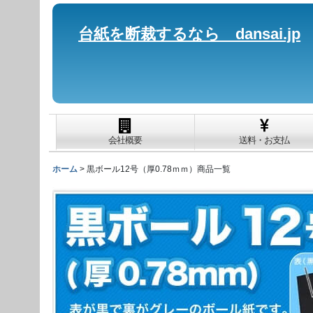
台紙を断裁するなら dansai.jp
会社概要
送料・お支払
ホーム
>
黒ボール12号（厚0.78ｍｍ）商品一覧