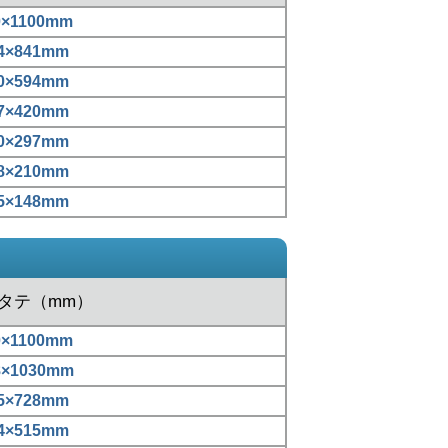
0×1100mm
4×841mm
0×594mm
7×420mm
0×297mm
8×210mm
5×148mm
xタテ（mm）
0×1100mm
8×1030mm
5×728mm
4×515mm