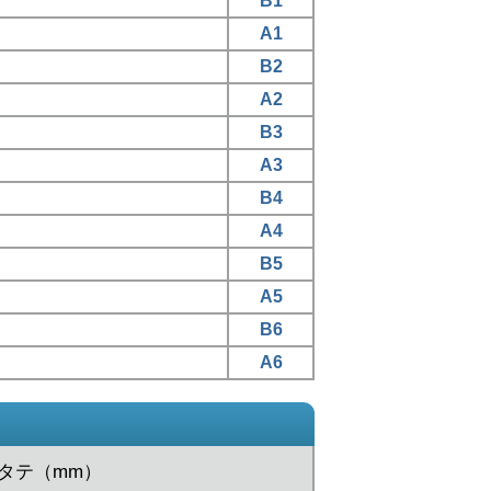
B1
A1
B2
A2
B3
A3
B4
A4
B5
A5
B6
A6
xタテ（mm）