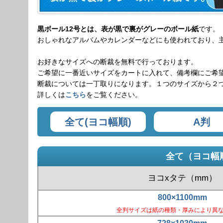
黒ボール12号とは、表が黒で裏がグレーのボール紙
です。
おしゃれなアルバムやカレンダーなどにも使われており、
お好きなサイズへの断裁を無料で行っております。
ご希望に一番近いサイズをカートに入れて、備考欄にご希
断裁については一丁取りになります。１つのサイズから２
詳しくは
こちら
をご覧ください。
全て(ヨコ幅順)
A判
全て（ヨコ幅
ヨコxタテ（mm）
800×1100mm
全判サイズは紙の種類・厚みにより異