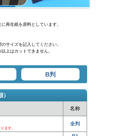
主に再生紙を原料としています。
望のサイズを記入してください。
つ以上はカットできません。
B判
順）
名称
全判
なります。