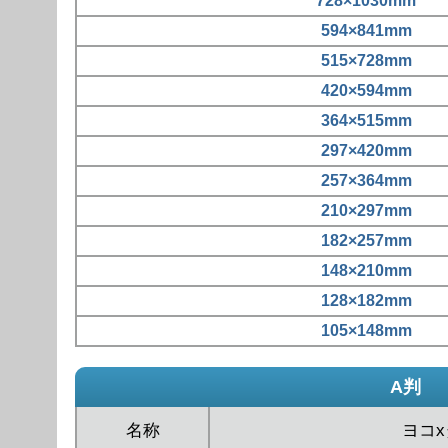
728×1030mm
594×841mm
515×728mm
420×594mm
364×515mm
297×420mm
257×364mm
210×297mm
182×257mm
148×210mm
128×182mm
105×148mm
A判
名称
ヨコ