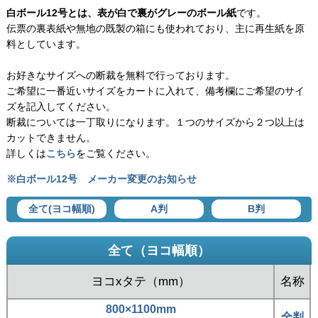
白ボール12号とは、表が白で裏がグレーのボール紙
です。
伝票の裏表紙や無地の既製の箱にも使われており、主に再生紙を原
料としています。
お好きなサイズへの断裁を無料で行っております。
ご希望に一番近いサイズをカートに入れて、備考欄にご希望のサイ
ズを記入してください。
断裁については一丁取りになります。１つのサイズから２つ以上は
カットできません。
詳しくは
こちら
をご覧ください。
※白ボール12号 メーカー変更のお知らせ
全て(ヨコ幅順)
A判
B判
全て（ヨコ幅順）
ヨコxタテ（mm）
名称
800×1100mm
全判