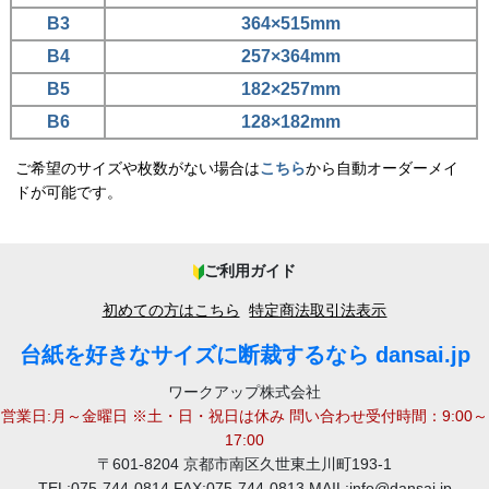
B3
364×515mm
B4
257×364mm
B5
182×257mm
B6
128×182mm
ご希望のサイズや枚数がない場合は
こちら
から自動オーダーメイ
ドが可能です。
ご利用ガイド
初めての方はこちら
特定商法取引法表示
台紙を好きなサイズに断裁するなら dansai.jp
ワークアップ株式会社
営業日:月～金曜日 ※土・日・祝日は休み 問い合わせ受付時間：9:00～
17:00
〒601-8204 京都市南区久世東土川町193-1
TEL:075-744-0814 FAX:075-744-0813 MAIL:info@dansai.jp