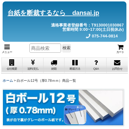
台紙を断裁するなら dansai.jp
適格事業者登録番号：T9130001030867
営業時間 9:00~17:00(土日祝休み)
075-744-0814
検索
メニュー
カート
会社概要
送料/支払
納期
断裁方法
Q&A
お問合せ
ホーム
>
白ボール12号（厚0.78ｍｍ）商品一覧