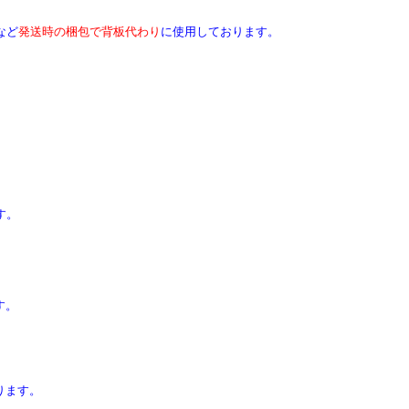
など
発送時の梱包で背板代わり
に使用しております。
す。
す。
ります。