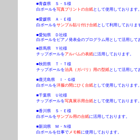
■青森県 Ｓ・Ｓ様
白ボールを
写真プリントの台紙
として使用しております
■愛媛県 Ａ・Ｅ様
白ボールを
サンプル貼り付け台紙
として利用しておりま
■愛知県 Ｄ社様
白ボールをピアノ発表会のプログラム用として活用して
■群馬県 Ｙ社様
チップボールを
アルバムの表紙
に活用しております。
■秋田県 Ｔ・Ｔ様
チップボールを
治具（ガバリ）用の型紙
として活用して
■鹿児島県 Ｉ・Ｇ様
白ボールを
洋服の間にひく台紙
として使用しております
■千葉県 Ｕ社様
チップボールを
写真展示用台紙
として使用しております
■香川県 Ｓ・Ｅ様
白ボールを
サンプル用の台紙
に活用しております。
■新潟県 Ｍ・Ｎ様
白ボールを仕事で
メモ帳
に使用しております。