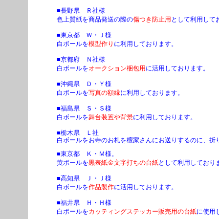
■長野県 Ｒ社様
色上質紙を商品発送の際の
傷つき防止用
として利用して
■東京都 Ｗ・Ｊ様
白ボールを
模型作り
に利用しております。
■京都府 Ｎ社様
白ボールを
オークション梱包用
に活用しております。
■沖縄県 Ｄ・Ｙ様
白ボールを
写真の額縁
に利用しております。
■福島県 Ｓ・Ｓ様
白ボールを
舞台装置や背景
に利用しております。
■栃木県 Ｌ社
白ボールをお寺のお札を檀家さんにお送りするのに、折
■東京都 Ｋ・Ｍ様。
黄ボールを
黒表紙金文字打ちの台紙
として利用しており
■高知県 Ｊ・Ｊ様
白ボールを
作品製作
に活用しております。
■福井県 Ｈ・Ｈ様
白ボールを
カッティングステッカー販売用の台紙
に使用