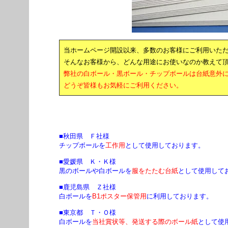
当ホームページ開設以来、多数のお客様にご利用いた
そんなお客様から、どんな用途にお使いなのか教えて
弊社の白ボール・黒ボール・チップボールは台紙意外
どうぞ皆様もお気軽にご利用ください。
■秋田県 Ｆ社様
チップボールを
工作用
として使用しております。
■愛媛県 Ｋ・Ｋ様
黒のボールや白ボールを
服をたたむ台紙
として使用して
■鹿児島県 Ｚ社様
白ボールを
B1ポスター保管用
に利用しております。
■東京都 Ｔ・Ｏ様
白ボールを
当社賞状等、発送する際のボール紙
として使