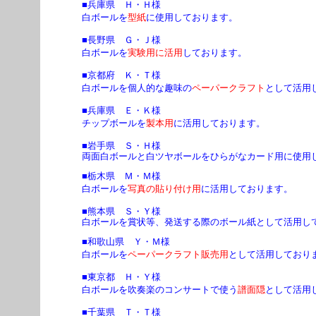
■兵庫県 Ｈ・Ｈ様
白ボールを
型紙
に使用しております。
■長野県 Ｇ・Ｊ様
白ボールを
実験用に活用
しております。
■京都府 Ｋ・Ｔ様
白ボールを個人的な趣味の
ペーパークラフト
として活用
■兵庫県 Ｅ・Ｋ様
チップボールを
製本用
に活用しております。
■岩手県 Ｓ・Ｈ様
両面白ボールと白ツヤボールをひらがなカード用に使用
■栃木県 Ｍ・Ｍ様
白ボールを
写真の貼り付け用
に活用しております。
■熊本県 Ｓ・Ｙ様
白ボールを賞状等、発送する際のボール紙として活用し
■和歌山県 Ｙ・Ｍ様
白ボールを
ペーパークラフト販売用
として活用しており
■東京都 Ｈ・Ｙ様
白ボールを吹奏楽のコンサートで使う
譜面隠
として活用
■千葉県 Ｔ・Ｔ様