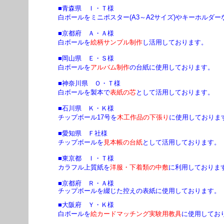
■青森県 Ｉ・Ｔ様
白ボールをミニポスター(A3～A2サイズ)やキーホルダー
■京都府 Ａ・Ａ様
白ボールを
絵柄サンプル制作
し活用しております。
■岡山県 Ｅ・Ｓ様
白ボールを
アルバム制作
の台紙に使用しております。
■神奈川県 Ｏ・Ｔ様
白ボールを製本で
表紙の芯
として活用しております。
■石川県 Ｋ・Ｋ様
チップボール17号を
木工作品の下張り
に使用しておりま
■愛知県 Ｆ社様
チップボールを
見本帳の台紙
として活用しております。
■東京都 Ｉ・Ｔ様
カラフル上質紙を
洋服・下着類の中敷
に利用しておりま
■京都府 Ｒ・Ａ様
チップボールを綴じた控えの表紙に使用しております。
■大阪府 Ｙ・Ｋ様
白ボールを
絵カードマッチング実験用教具
に使用してお