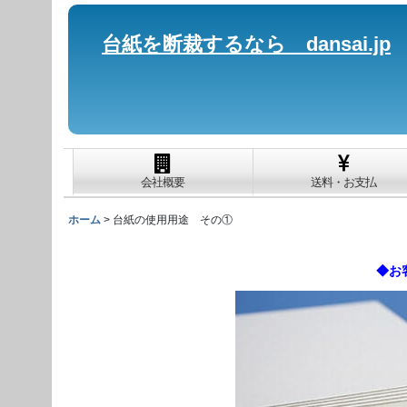
台紙を断裁するなら dansai.jp
会社概要
送料・お支払
ホーム
>
台紙の使用用途 その①
◆お