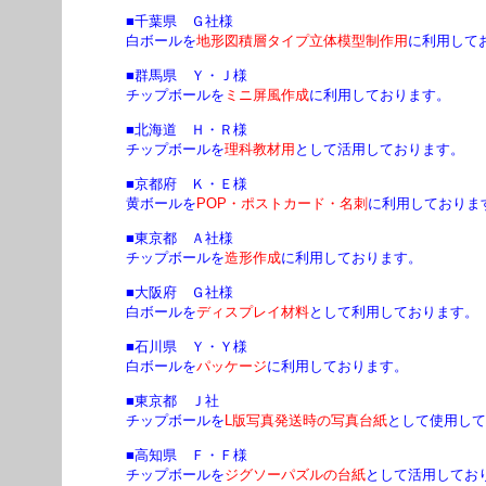
■千葉県 Ｇ社様
白ボールを
地形図積層タイプ立体模型制作用
に利用して
■群馬県 Ｙ・Ｊ様
チップボールを
ミニ屏風作成
に利用しております。
■北海道 Ｈ・Ｒ様
チップボールを
理科教材用
として活用しております。
■京都府 Ｋ・Ｅ様
黄ボールを
POP・ポストカード・名刺
に利用しておりま
■東京都 Ａ社様
チップボールを
造形作成
に利用しております。
■大阪府 Ｇ社様
白ボールを
ディスプレイ材料
として利用しております。
■石川県 Ｙ・Ｙ様
白ボールを
パッケージ
に利用しております。
■東京都 Ｊ社
チップボールを
L版写真発送時の写真台紙
として使用して
■高知県 Ｆ・Ｆ様
チップボールを
ジグソーパズルの台紙
として活用してお