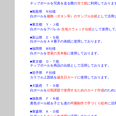
チップボールを写真を送る際の
当て紙
に利用しておりま
■鳥取県 Ｎ社様
白ボールを
服飾（ボタン等）のサンプル台紙
として活用
■東京都 Ｙ・Ｊ様
白ボールをアパレル
生地スウォッチ台紙
として使用して
■富山県 Ｅ・Ｓ様
白ボールをＡ４冊子の表紙に使用しております。
■福岡県 Ｗ社様
白ボールを
塗装の見本板
に使用しております。
■東京都 Ｏ・Ｔ様
チップボールを商品の台紙として活用しております。
■岩手県 Ｐ社様
カラフル上質紙を
誕生日カード
に使用しております。
■大阪府 Ｔ・Ｓ様
白ボールを
分類課題で使用するためのカード作成
のため
■徳島県 Ｆ・Ｒ様
黄色ボール紙を子ども達の
卒園制作で手づくり絵本
に活
■青森県 Ｋ・Ｏ様