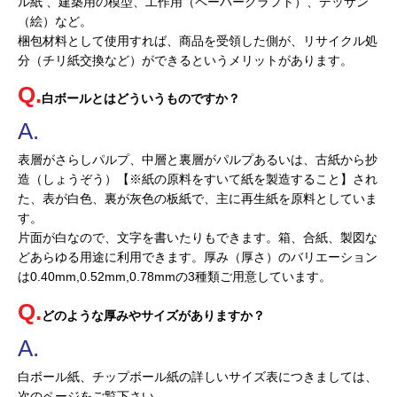
ル紙 、建築用の模型、工作用（ペーパークラフト）、デッサン
（絵）など。
梱包材料として使用すれば、商品を受領した側が、リサイクル処
分（チリ紙交換など）ができるというメリットがあります。
白ボールとはどういうものですか？
表層がさらしパルプ、中層と裏層がパルプあるいは、古紙から抄
造（しょうぞう）【※紙の原料をすいて紙を製造すること】され
た、表が白色、裏が灰色の板紙で、主に再生紙を原料としていま
す。
片面が白なので、文字を書いたりもできます。箱、合紙、製図な
どあらゆる用途に利用できます。厚み（厚さ）のバリエーション
は0.40mm,0.52mm,0.78mmの3種類ご用意しています。
どのような厚みやサイズがありますか？
白ボール紙、チップボール紙の詳しいサイズ表につきましては、
次のページをご覧下さい。