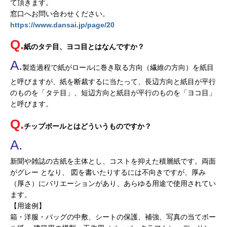
て頂きます。
窓口へお問い合わせください。
https://www.dansai.jp/page/20
紙のタテ目、ヨコ目とはなんですか？
製造過程で紙がロールに巻き取る方向（繊維の方向）を紙目
と呼びますが、紙を断裁するに当たって、長辺方向と紙目が平行
のものを「タテ目」、短辺方向と紙目が平行のものを「ヨコ目」
と呼びます。
チップボールとはどういうものですか？
新聞や雑誌の古紙を主体とし、コストを抑えた積層紙です。両面
がグレー となり、 図を書いたりするには不向きですが、厚み
（厚さ）にバリエーションがあり、あらゆる用途で使用されてい
ます。
【用途例】
箱・洋服・バッグの中敷、シートの保護、補強、写真の当てボー