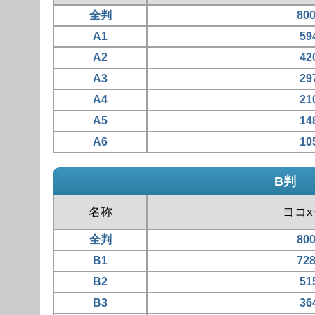
全判
80
A1
59
A2
42
A3
29
A4
21
A5
14
A6
10
B判
名称
ヨコ
全判
80
B1
72
B2
51
B3
36