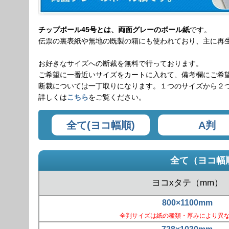
チップボール45号とは、両面グレーのボール紙
です。
伝票の裏表紙や無地の既製の箱にも使われており、主に再
お好きなサイズへの断裁を無料で行っております。
ご希望に一番近いサイズをカートに入れて、備考欄にご希
断裁については一丁取りになります。１つのサイズから２
詳しくは
こちら
をご覧ください。
全て(ヨコ幅順)
A判
全て（ヨコ幅
ヨコxタテ（mm）
800×1100mm
全判サイズは紙の種類・厚みにより異