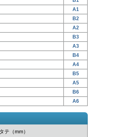
B1
A1
B2
A2
B3
A3
B4
A4
B5
A5
B6
A6
xタテ（mm）