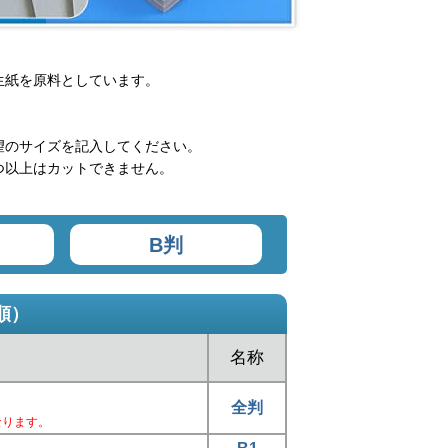
生紙を原料としています。
望のサイズを記入してください。
つ以上はカットできません。
B判
順）
名称
全判
なります。