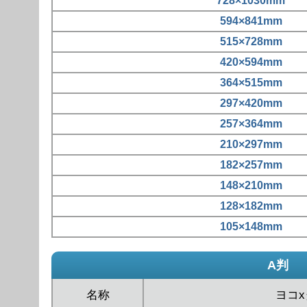
728×1030mm
594×841mm
515×728mm
420×594mm
364×515mm
297×420mm
257×364mm
210×297mm
182×257mm
148×210mm
128×182mm
105×148mm
A判
名称
ヨコ