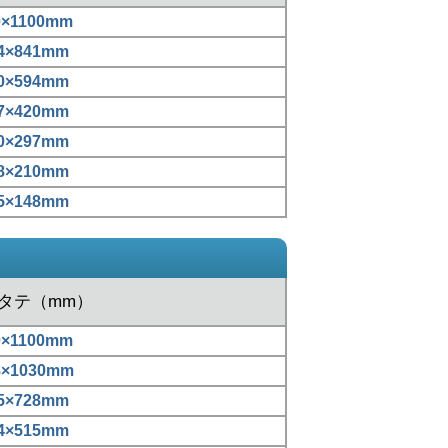
0×1100mm
4×841mm
0×594mm
7×420mm
0×297mm
8×210mm
5×148mm
xタテ（mm）
0×1100mm
8×1030mm
5×728mm
4×515mm