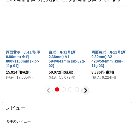
2026-04-17
白ボール8号 142x230mm 1000枚
購入商品
：
集合写真の下貼り用です。 サイズを指定出来るところです。 ば
りです。
両面黄ボール11号(厚
白ボール32号(厚
両面黄ボール11号(厚
0.80mm) 全判
2.36mm) A1
0.80mm) A2
2026-04-02
800×1100mm
[
kibr-
594×841mm
[
sb-32g-
420×594mm
[
kibr-
白ボール6号(厚0.40mm) A4 210×297mm
購入商品
：
11g-01
]
02
]
11g-03
]
紙袋底用台紙。 値段及び規格。 丁度良いです。
15,914
円
(税別)
50,072
円
(税別)
8,386
円
(税別)
(
税込
:
17,505
円
)
(
税込
:
55,079
円
)
(
税込
:
9,224
円
)
2026-03-13
白ボール6号(厚0.40mm) A4 210×297mm
購入商品
：
写真のあて紙。 価格と送料無料、複数回頼んでいますので、品
レビュー
いです。 満足してます。
0
件のレビュー