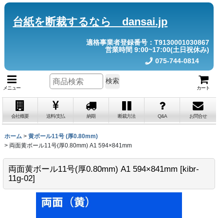
台紙を断裁するなら dansai.jp
適格事業者登録番号：T9130001030867
営業時間 9:00~17:00(土日祝休み)
075-744-0814
検索
メニュー
カート
会社概要
送料/支払
納期
断裁方法
Q&A
お問合せ
ホーム
>
黄ボール11号 (厚0.80mm)
>
両面黄ボール11号(厚0.80mm) A1 594×841mm
両面黄ボール11号(厚0.80mm) A1 594×841mm
[
kibr-
11g-02
]