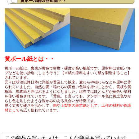
2026-06-10
黒ボール12号(厚0.78mm) A4 210×297mm / 黒ボール
購入商品
：
(厚0.78mm) A6 105×148mm
アートの台紙として利用しています。 必要な大きさにカットし
えること、品質の良さ、一般では手に入らないこと。 円形など
トできないこと以外、とても良質な素材として重宝しています
2026-05-21
チップボール11号 155x226mm 800枚
購入商品
：
黄ボール紙とは・・
写真送付用の当て紙として（2L、2LW用） 専門的に取り扱って
しゃる会社さんでしたので。 切り口も綺麗でお願いしてよかっ
黄ボール紙は、裏表が黄色で密度・硬度が高い板紙です。原材料は古紙パル
プなどを使い抄造（しょうぞう）【※紙の原料をすいて紙を製造すること】
す。 これまではサイズが不揃いなボール紙が会社に大量にあっ
されています。
で、ロータリーカッターや、手動の断裁機を使って当て紙を作
元々は明治以降日本に洋紙が普及して以来、麦わらや稲わらなどを原料に作
ました。作業の負担も減ってよかったです。
られていました。自然な麦・稲わらの黄色い色味を持つことから、黄板や黄
板紙、馬糞紙と呼ばれるようになりました。現在ではほとんどが黄色い染料
を使い着色されています。「黄色」と言っても、ダンボール色に黄土色やか
らし色を足したような温かみのある風合いが特徴です。
厚く丈夫な硬さを活かして、
箱や上製本の表芯紙として、工作の材料や保護
2026-05-07
材として
も広く使われています。
白ボール8号(厚0.52mm) B3 364×515mm
購入商品
：
賞状をお渡しする際の持ち帰り用収納袋として貴社のOPP袋を
ましたが、賞状１枚だけでは折れ曲がってしまうので台紙とし
しました。 希望のサイズにカットしていただける、少数購入す
割安感。 非常に満足です。
この商品を買った人は、こんな商品も買っています