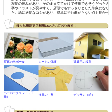
程度の厚みがあり、そのまま立てかけて使用できそうだったので
字やイラストが見やすく、店頭でもすっきりとした印象になり
た。紙に適度なコシがあり、簡単に折れ曲がらない点も良かっ
す。
2026-07-14
チップボール11号(厚0.80mm) 全判 800×1100mm
購入商品
：
人力飛行機のフェアリング製作における治具。 大量発注する際
きが大きいため。 通常の紙と比べて強度が高いので、製作に役
います。
写真の当ボール
シートの保護
建築用の模型
2026-06-25
チップボール8号(厚0.56mm) A2 420×594mm / チ
購入商品
：
ル11号(厚0.80mm) A2 420×594mm
雄勝硯の簡易的な箱に使用しています。１個ごとにサイズが違
手作りです。 仕事場に届けていただけるから！ OKです。
ペーパークラフト（工
洋服の中敷
デッサン（絵）
作）