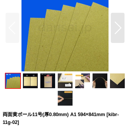
両面黄ボール11号(厚0.80mm) A1 594×841mm
[
kibr-
11g-02
]