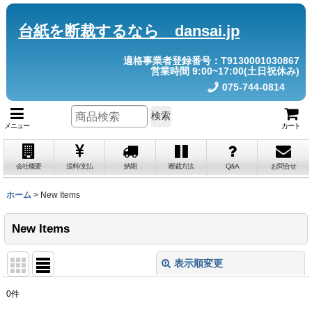
台紙を断裁するなら dansai.jp
適格事業者登録番号：T9130001030867
営業時間 9:00~17:00(土日祝休み)
075-744-0814
検索
メニュー
カート
会社概要
送料/支払
納期
断裁方法
Q&A
お問合せ
ホーム
>
New Items
New Items
表示順変更
閉じる
0
件
表示数
: