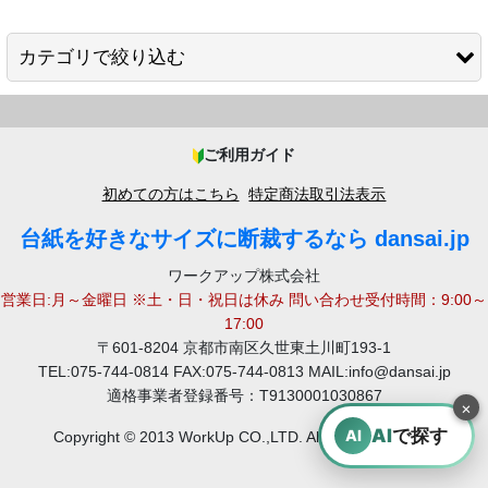
並び順
:
カテゴリで絞り込む
絞り込む
白ボール6号 (厚0.40mm)
ご利用ガイド
白ボール8号 (厚0.52mm)
初めての方はこちら
特定商法取引法表示
白ボール12号 (厚0.78mm)
台紙を好きなサイズに断裁するなら dansai.jp
白ボール26号 (厚1.82mm)
ワークアップ株式会社
営業日:月～金曜日 ※土・日・祝日は休み 問い合わせ受付時間：9:00～
白ボール32号 (厚2.36mm)
17:00
〒601-8204 京都市南区久世東土川町193-1
白ボール45号 (厚3.30mm)
TEL:075-744-0814 FAX:075-744-0813 MAIL:info@dansai.jp
適格事業者登録番号：T9130001030867
×
チップ8号 (厚0.56mm)
AI
で探す
AI
Copyright © 2013 WorkUp CO.,LTD. All rights reserved.
チップ11号 (厚0.80mm)