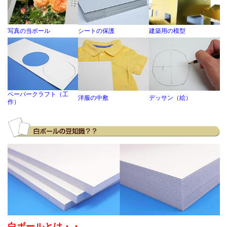
きが大きいため。 通常の紙と比べて強度が高いので、製作に役
います。
写真の当ボール
シートの保護
建築用の模型
2026-06-25
チップボール8号(厚0.56mm) A2 420×594mm / チ
購入商品
：
ル11号(厚0.80mm) A2 420×594mm
雄勝硯の簡易的な箱に使用しています。１個ごとにサイズが違
手作りです。 仕事場に届けていただけるから！ OKです。
ペーパークラフト（工
洋服の中敷
デッサン（絵）
作）
2026-06-10
黒ボール12号(厚0.78mm) A4 210×297mm / 黒ボール
購入商品
：
(厚0.78mm) A6 105×148mm
アートの台紙として利用しています。 必要な大きさにカットし
えること、品質の良さ、一般では手に入らないこと。 円形など
トできないこと以外、とても良質な素材として重宝しています
2026-05-21
チップボール11号 155x226mm 800枚
白ボールとは・・
購入商品
：