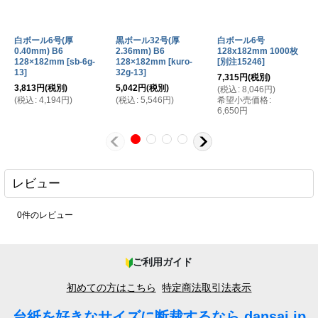
2026-04-02
白ボール6号(厚0.40mm) A4 210×297mm
購入商品
：
紙袋底用台紙。 値段及び規格。 丁度良いです。
白ボール6号(厚
黒ボール32号(厚
白ボール6号
0.40mm) B6
2.36mm) B6
128x182mm 1000枚
128×182mm
[
sb-6g-
128×182mm
[
kuro-
[
別注15246
]
13
]
32g-13
]
7,315
円
(税別)
3,813
円
(税別)
5,042
円
(税別)
(
税込
:
8,046
円
)
2026-03-13
(
税込
:
4,194
円
)
(
税込
:
5,546
円
)
希望小売価格
:
白ボール6号(厚0.40mm) A4 210×297mm
購入商品
：
6,650
円
写真のあて紙。 価格と送料無料、複数回頼んでいますので、品
いです。 満足してます。
レビュー
2026-02-20
白ボール6号 150x290mm 1000枚
購入商品
：
段ボール梱包時の仕切り。 発注のしやすさ。 問題ない。
0
件のレビュー
ご利用ガイド
2026-02-03
白ボール6号 220x310mm 300枚 / 白ボール6号
購入商品
：
初めての方はこちら
特定商法取引法表示
205x265mm 2000枚
写真を入れます。 サイズを細かくできる点。 良いです。
台紙を好きなサイズに断裁するなら dansai.jp