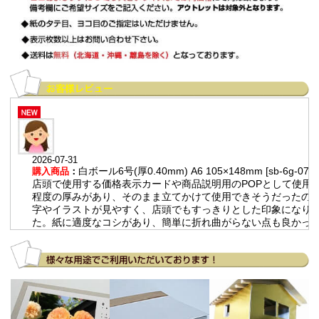
2026-07-31
白ボール6号(厚0.40mm) A6 105×148mm [sb-6g-07]
購入商品
：
店頭で使用する価格表示カードや商品説明用のPOPとして使用。
程度の厚みがあり、そのまま立てかけて使用できそうだったので
字やイラストが見やすく、店頭でもすっきりとした印象になり
た。紙に適度なコシがあり、簡単に折れ曲がらない点も良かっ
す。
2026-07-14
チップボール11号(厚0.80mm) 全判 800×1100mm
購入商品
：
人力飛行機のフェアリング製作における治具。 大量発注する際