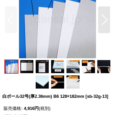
白ボール32号(厚2.36mm) B6 128×182mm
[
sb-32g-13
]
販売価格
:
4,916
円
(税別)