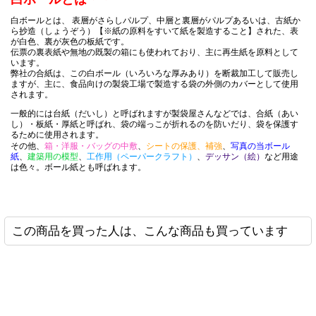
写真送付用の当て紙として（2L、2LW用） 専門的に取り扱って
白ボールとは、 表層がさらしパルプ、中層と裏層がパルプあるいは、古紙か
しゃる会社さんでしたので。 切り口も綺麗でお願いしてよかっ
ら抄造（しょうぞう）【※紙の原料をすいて紙を製造すること】された、表
す。 これまではサイズが不揃いなボール紙が会社に大量にあっ
が白色、裏が灰色の板紙です。
で、ロータリーカッターや、手動の断裁機を使って当て紙を作
伝票の裏表紙や無地の既製の箱にも使われており、主に再生紙を原料として
ました。作業の負担も減ってよかったです。
います。
弊社の合紙は、この白ボール（いろいろな厚みあり）を断裁加工して販売し
ますが、主に、食品向けの製袋工場で製造する袋の外側のカバーとして使用
されます。
一般的には台紙（だいし）と呼ばれますが製袋屋さんなどでは、合紙（あい
2026-05-07
し）・板紙・厚紙と呼ばれ、袋の端っこが折れるのを防いだり、袋を保護す
白ボール8号(厚0.52mm) B3 364×515mm
購入商品
：
るために使用されます。
賞状をお渡しする際の持ち帰り用収納袋として貴社のOPP袋を
その他、
箱・洋服・バッグの中敷
、
シートの保護、補強
、
写真の当ボール
ましたが、賞状１枚だけでは折れ曲がってしまうので台紙とし
紙
、
建築用の模型
、
工作用（ペーパークラフト）
、
デッサン（絵）
など用途
しました。 希望のサイズにカットしていただける、少数購入す
は色々。ボール紙とも呼ばれます。
割安感。 非常に満足です。
この商品を買った人は、こんな商品も買っています
2026-04-17
白ボール8号 142x230mm 1000枚
購入商品
：
集合写真の下貼り用です。 サイズを指定出来るところです。 ば
りです。