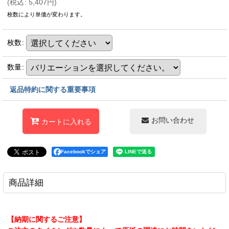
(
税込
:
5,407
円
)
枚数により単価が変わります。
枚数
:
数量
:
返品特約に関する重要事項
お問い合わせ
カートに入れる
Facebookでシェア
商品詳細
【納期に関するご注意】