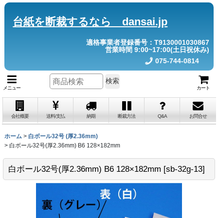
台紙を断裁するなら dansai.jp
適格事業者登録番号：T9130001030867
営業時間 9:00~17:00(土日祝休み)
075-744-0814
検索
メニュー
カート
会社概要
送料/支払
納期
断裁方法
Q&A
お問合せ
ホーム
>
白ボール32号 (厚2.36mm)
>
白ボール32号(厚2.36mm) B6 128×182mm
白ボール32号(厚2.36mm) B6 128×182mm
[
sb-32g-13
]