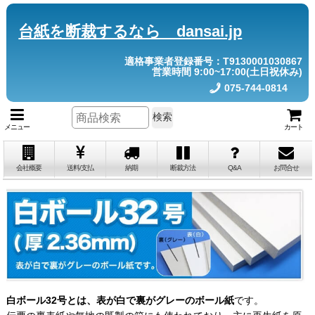
台紙を断裁するなら dansai.jp
適格事業者登録番号：T9130001030867
営業時間 9:00~17:00(土日祝休み)
075-744-0814
検索
メニュー
カート
会社概要
送料/支払
納期
断裁方法
Q&A
お問合せ
白ボール32号とは、表が白で裏がグレーのボール紙
です。