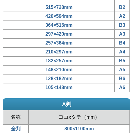
515×728mm
B2
420×594mm
A2
364×515mm
B3
297×420mm
A3
257×364mm
B4
210×297mm
A4
182×257mm
B5
148×210mm
A5
128×182mm
B6
105×148mm
A6
A判
名称
ヨコxタテ（mm）
全判
800×1100mm