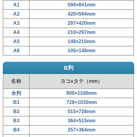
A1
594×841mm
A2
420×594mm
A3
297×420mm
A4
210×297mm
A5
148×210mm
A6
105×148mm
B判
名称
ヨコxタテ（mm）
全判
800×1100mm
B1
728×1030mm
B2
515×728mm
B3
364×515mm
B4
257×364mm