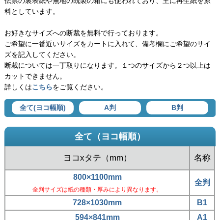
伝票の裏表紙や無地の既製の箱にも使われており、主に再生紙を原
料としています。
お好きなサイズへの断裁を無料で行っております。
ご希望に一番近いサイズをカートに入れて、備考欄にご希望のサイ
ズを記入してください。
断裁については一丁取りになります。１つのサイズから２つ以上は
カットできません。
詳しくは
こちら
をご覧ください。
全て(ヨコ幅順)
A判
B判
全て（ヨコ幅順）
ヨコxタテ（mm）
名称
800×1100mm
全判
全判サイズは紙の種類・厚みにより異なります。
728×1030mm
B1
594×841mm
A1