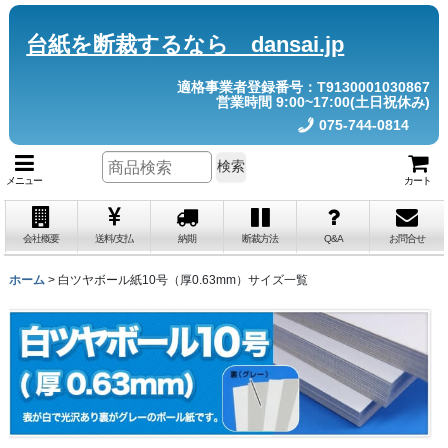
台紙を断裁するなら dansai.jp
適格事業者登録番号：T9130001030867
営業時間 9:00~17:00(土日祝休み)
075-744-0814
検索
メニュー
カート
会社概要
送料/支払
納期
断裁方法
Q&A
お問合せ
ホーム
>
白ツヤボール紙10号（厚0.63mm）サイズ一覧