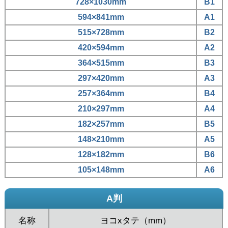
728×1030mm
B1
594×841mm
A1
515×728mm
B2
420×594mm
A2
364×515mm
B3
297×420mm
A3
257×364mm
B4
210×297mm
A4
182×257mm
B5
148×210mm
A5
128×182mm
B6
105×148mm
A6
A判
名称
ヨコxタテ（mm）