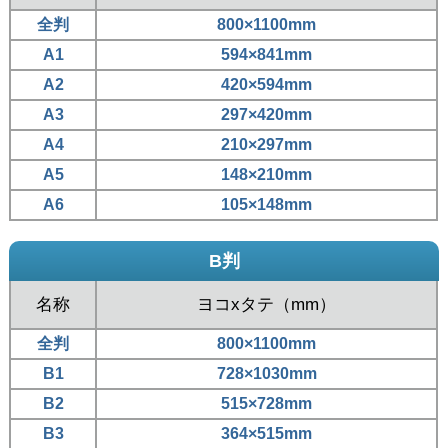
全判
800×1100mm
A1
594×841mm
A2
420×594mm
A3
297×420mm
A4
210×297mm
A5
148×210mm
A6
105×148mm
B判
名称
ヨコxタテ（mm）
全判
800×1100mm
B1
728×1030mm
B2
515×728mm
B3
364×515mm