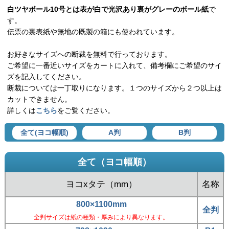
白ツヤボール10号とは表が白で光沢あり裏がグレーのボール紙
で
す。
伝票の裏表紙や無地の既製の箱にも使われています。
お好きなサイズへの断裁を無料で行っております。
ご希望に一番近いサイズをカートに入れて、備考欄にご希望のサイ
ズを記入してください。
断裁については一丁取りになります。１つのサイズから２つ以上は
カットできません。
詳しくは
こちら
をご覧ください。
全て(ヨコ幅順)
A判
B判
全て（ヨコ幅順）
ヨコxタテ（mm）
名称
800×1100mm
全判
全判サイズは紙の種類・厚みにより異なります。