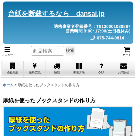
台紙を断裁するなら dansai.jp
適格事業者登録番号：T9130001030867
営業時間 9:00~17:00(土日祝休み)
075-744-0814
検索
メニュー
カート
会社概要
送料/支払
納期
断裁方法
Q&A
お問合せ
ホーム
>
厚紙を使ったブックスタンドの作り方
厚紙を使ったブックスタンドの作り方