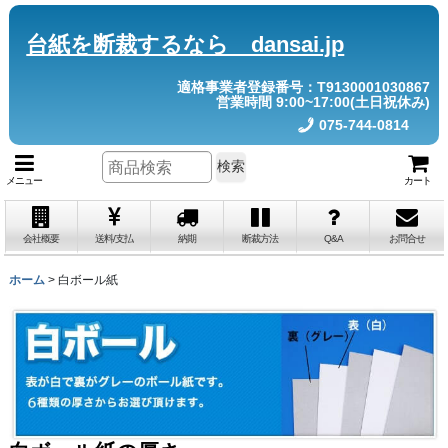
台紙を断裁するなら dansai.jp
適格事業者登録番号：T9130001030867
営業時間 9:00~17:00(土日祝休み)
075-744-0814
検索
メニュー
カート
会社概要
送料/支払
納期
断裁方法
Q&A
お問合せ
ホーム
>
白ボール紙