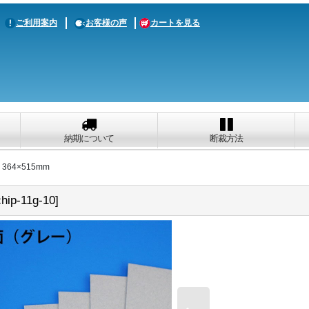
ご利用案内
お客様の声
カートを見る
納期について
断裁方法
364×515mm
chip-11g-10
]