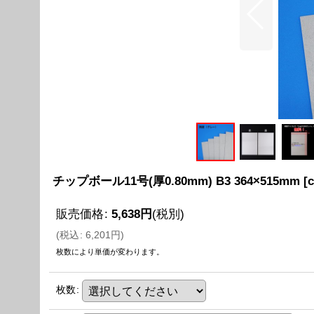
チップボール11号(厚0.80mm) B3 364×515mm
[
c
販売価格
:
5,638
円
(税別)
(
税込
:
6,201
円
)
枚数により単価が変わります。
枚数
: