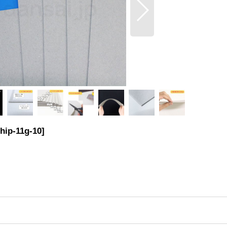
hip-11g-10
]