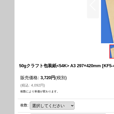
50gクラフト包装紙<54K> A3 297×420mm
[
KF5-
販売価格
:
3,720
円
(税別)
(
税込
:
4,092
円
)
枚数により単価が変わります。
枚数
: