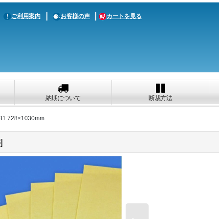
ご利用案内
お客様の声
カートを見る
納期について
断裁方法
 728×1030mm
8
]