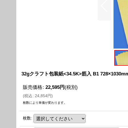
32gクラフト包装紙<34.5K>筋入 B1 728×1030m
販売価格
:
22,595
円
(税別)
(
税込
:
24,854
円
)
枚数により単価が変わります。
枚数
: