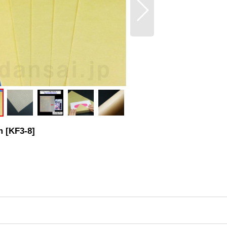
m
[
KF3-8
]