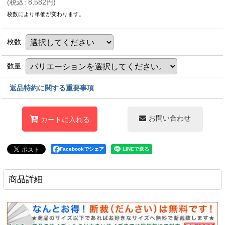
(
税込
:
8,582
円
)
枚数により単価が変わります。
枚数
:
数量
:
返品特約に関する重要事項
お問い合わせ
カートに入れる
Facebookでシェア
商品詳細