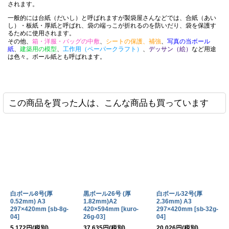
されます。
一般的には台紙（だいし）と呼ばれますが製袋屋さんなどでは、合紙（あい
2026-05-07
し）・板紙・厚紙と呼ばれ、袋の端っこが折れるのを防いだり、袋を保護す
白ボール8号(厚0.52mm) B3 364×515mm
購入商品
：
るために使用されます。
賞状をお渡しする際の持ち帰り用収納袋として貴社のOPP袋を
その他、
箱・洋服・バッグの中敷
、
シートの保護、補強
、
写真の当ボール
ましたが、賞状１枚だけでは折れ曲がってしまうので台紙とし
紙
、
建築用の模型
、
工作用（ペーパークラフト）
、
デッサン（絵）
など用途
しました。 希望のサイズにカットしていただける、少数購入す
は色々。ボール紙とも呼ばれます。
割安感。 非常に満足です。
この商品を買った人は、こんな商品も買っています
2026-04-17
白ボール8号 142x230mm 1000枚
購入商品
：
集合写真の下貼り用です。 サイズを指定出来るところです。 ば
りです。
2026-04-02
白ボール6号(厚0.40mm) A4 210×297mm
購入商品
：
紙袋底用台紙。 値段及び規格。 丁度良いです。
白ボール8号(厚
黒ボール26号 (厚
白ボール32号(厚
0.52mm) A3
1.82mm)A2
2.36mm) A3
297×420mm
[
sb-8g-
420×594mm
[
kuro-
297×420mm
[
sb-32g-
04
]
26g-03
]
04
]
5,172
円
(税別)
37,635
円
(税別)
20,026
円
(税別)