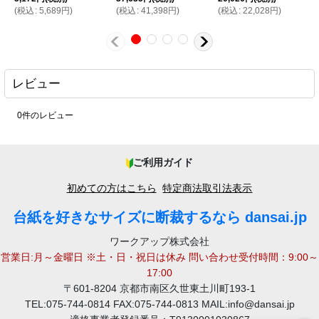
2026-03-13
(
税込
:
5,689
円
)
(
税込
:
41,398
円
)
(
税込
:
22,028
円
)
白ボール6号(厚0.40mm) A4 210×297mm
購入商品
：
写真のあて紙。 価格と送料無料、複数回頼んでいますので、品
いです。 満足してます。
レビュー
2026-02-20
白ボール6号 150x290mm 1000枚
購入商品
：
0
件のレビュー
段ボール梱包時の仕切り。 発注のしやすさ。 問題ない。
ご利用ガイド
2026-02-03
初めての方はこちら
特定商法取引法表示
白ボール6号 220x310mm 300枚 / 白ボール6号
購入商品
：
205x265mm 2000枚
写真を入れます。 サイズを細かくできる点。 良いです。
台紙を好きなサイズに断裁するなら dansai.jp
ワークアップ株式会社
営業日:月～金曜日 ※土・日・祝日は休み 問い合わせ受付時間：9:00～
2026-01-16
17:00
白ボール6号(厚0.40mm) B5 182x257mm
購入商品
：
〒601-8204 京都市南区久世東土川町193-1
販売しているカードが折れないように包装と同梱するため。 コ
TEL:075-744-0814 FAX:075-744-0813 MAIL:info@dansai.jp
フォーマンスがよく、サイズの微調整も可能なため。 指定サイ