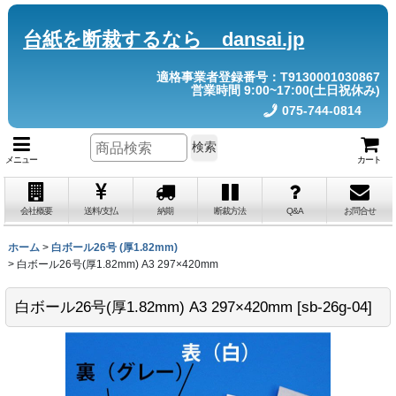
台紙を断裁するなら dansai.jp
適格事業者登録番号：T9130001030867
営業時間 9:00~17:00(土日祝休み)
075-744-0814
検索
メニュー
カート
会社概要
送料/支払
納期
断裁方法
Q&A
お問合せ
ホーム
>
白ボール26号 (厚1.82mm)
>
白ボール26号(厚1.82mm) A3 297×420mm
白ボール26号(厚1.82mm) A3 297×420mm
[
sb-26g-04
]