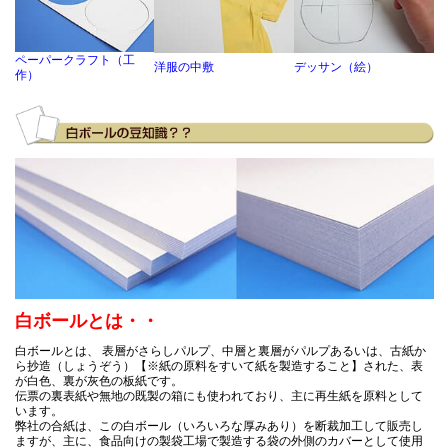
チップボール8号(厚0.56mm) A2 420×594mm / チ
購入商品
：
ル11号(厚0.80mm) A2 420×594mm
雄勝硯の簡易的な箱に使用しています。１個ごとにサイズが違
手作りです。 仕事場に届けていただけるから！ OKです。
ペーパークラフト（工
洋服の中敷
デッサン（絵）
作）
2026-06-10
黒ボール12号(厚0.78mm) A4 210×297mm / 黒ボール
購入商品
：
(厚0.78mm) A6 105×148mm
アートの台紙として利用しています。 必要な大きさにカットし
えること、品質の良さ、一般では手に入らないこと。 円形など
トできないこと以外、とても良質な素材として重宝しています
2026-05-21
チップボール11号 155x226mm 800枚
白ボールとは・・
購入商品
：
写真送付用の当て紙として（2L、2LW用） 専門的に取り扱って
白ボールとは、 表層がさらしパルプ、中層と裏層がパルプあるいは、古紙か
しゃる会社さんでしたので。 切り口も綺麗でお願いしてよかっ
ら抄造（しょうぞう）【※紙の原料をすいて紙を製造すること】された、表
す。 これまではサイズが不揃いなボール紙が会社に大量にあっ
が白色、裏が灰色の板紙です。
で、ロータリーカッターや、手動の断裁機を使って当て紙を作
伝票の裏表紙や無地の既製の箱にも使われており、主に再生紙を原料として
ました。作業の負担も減ってよかったです。
います。
弊社の合紙は、この白ボール（いろいろな厚みあり）を断裁加工して販売し
ますが、主に、食品向けの製袋工場で製造する袋の外側のカバーとして使用