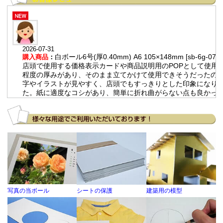
2026-07-31
白ボール6号(厚0.40mm) A6 105×148mm [sb-6g-07]
購入商品
：
店頭で使用する価格表示カードや商品説明用のPOPとして使用。
程度の厚みがあり、そのまま立てかけて使用できそうだったので
字やイラストが見やすく、店頭でもすっきりとした印象になり
た。紙に適度なコシがあり、簡単に折れ曲がらない点も良かっ
す。
2026-07-14
チップボール11号(厚0.80mm) 全判 800×1100mm
購入商品
：
人力飛行機のフェアリング製作における治具。 大量発注する際
きが大きいため。 通常の紙と比べて強度が高いので、製作に役
います。
写真の当ボール
シートの保護
建築用の模型
2026-06-25