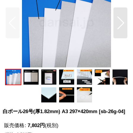
白ボール26号(厚1.82mm) A3 297×420mm
[
sb-26g-04
]
販売価格
:
7,802
円
(税別)