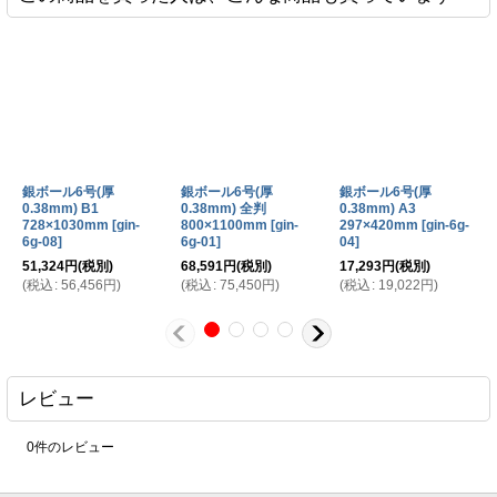
2026-03-13
白ボール6号(厚0.40mm) A4 210×297mm
購入商品
：
写真のあて紙。 価格と送料無料、複数回頼んでいますので、品
いです。 満足してます。
銀ボール6号(厚
銀ボール6号(厚
銀ボール6号(厚
0.38mm) B1
0.38mm) 全判
0.38mm) A3
2026-02-20
728×1030mm
[
gin-
800×1100mm
[
gin-
297×420mm
[
gin-6g-
白ボール6号 150x290mm 1000枚
購入商品
：
6g-08
]
6g-01
]
04
]
段ボール梱包時の仕切り。 発注のしやすさ。 問題ない。
51,324
円
(税別)
68,591
円
(税別)
17,293
円
(税別)
(
税込
:
56,456
円
)
(
税込
:
75,450
円
)
(
税込
:
19,022
円
)
2026-02-03
白ボール6号 220x310mm 300枚 / 白ボール6号
購入商品
：
205x265mm 2000枚
レビュー
写真を入れます。 サイズを細かくできる点。 良いです。
0
件のレビュー
2026-01-16