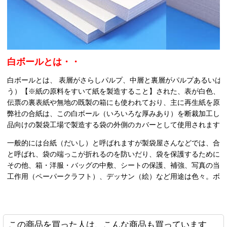
で、ロータリーカッターや、手動の断裁機を使って当て紙を作
ました。作業の負担も減ってよかったです。
2026-05-07
白ボール8号(厚0.52mm) B3 364×515mm
購入商品
：
白ボールとは・・
賞状をお渡しする際の持ち帰り用収納袋として貴社のOPP袋を
ましたが、賞状１枚だけでは折れ曲がってしまうので台紙とし
白ボールとは、 表層がさらしパルプ、中層と裏層がパルプあるいは
しました。 希望のサイズにカットしていただける、少数購入す
う）【※紙の原料をすいて紙を製造すること】された、表が白色、
割安感。 非常に満足です。
伝票の裏表紙や無地の既製の箱にも使われており、主に再生紙を原
弊社の合紙は、この白ボール（いろいろな厚みあり）を断裁加工し
品向けの製袋工場で製造する袋の外側のカバーとして使用されます
2026-04-17
一般的には台紙（だいし）と呼ばれますが製袋屋さんなどでは、合
白ボール8号 142x230mm 1000枚
購入商品
：
集合写真の下貼り用です。 サイズを指定出来るところです。 ば
と呼ばれ、袋の端っこが折れるのを防いだり、袋を保護するために
りです。
その他、
箱・洋服・バッグの中敷
、
シートの保護、補強
、
写真の当
工作用（ペーパークラフト）
、
デッサン（絵）
など用途は色々。ボ
2026-04-02
白ボール6号(厚0.40mm) A4 210×297mm
購入商品
：
紙袋底用台紙。 値段及び規格。 丁度良いです。
この商品を買った人は、こんな商品も買っています