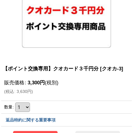
【ポイント交換専用】クオカード３千円分
[
クオカ-3
]
販売価格
:
3,300
円
(税別)
(
税込
:
3,630
円
)
数量
:
返品特約に関する重要事項