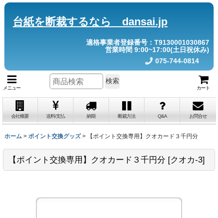
台紙を断裁するなら dansai.jp
適格事業者登録番号：T9130001030867
営業時間 9:00~17:00(土日祝休み)
075-744-0814
検索
メニュー
カート
会社概要
送料/支払
納期
断裁方法
Q&A
お問合せ
ホーム
>
ポイント交換グッズ
>
【ポイント交換専用】クオカード３千円分
【ポイント交換専用】クオカード３千円分
[
クオカ-3
]