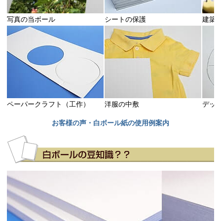
写真の当ボール
シートの保護
建築
2026-06-25
チップボール8号(厚0.56mm) A2 420×594mm / チ
購入商品
：
ル11号(厚0.80mm) A2 420×594mm
雄勝硯の簡易的な箱に使用しています。１個ごとにサイズが違
手作りです。 仕事場に届けていただけるから！ OKです。
2026-06-10
ペーパークラフト（工作）
洋服の中敷
デッ
黒ボール12号(厚0.78mm) A4 210×297mm / 黒ボール
購入商品
：
(厚0.78mm) A6 105×148mm
お客様の声・白ボール紙の使用例案内
アートの台紙として利用しています。 必要な大きさにカットし
えること、品質の良さ、一般では手に入らないこと。 円形など
トできないこと以外、とても良質な素材として重宝しています
2026-05-21
チップボール11号 155x226mm 800枚
購入商品
：
写真送付用の当て紙として（2L、2LW用） 専門的に取り扱って
しゃる会社さんでしたので。 切り口も綺麗でお願いしてよかっ
す。 これまではサイズが不揃いなボール紙が会社に大量にあっ