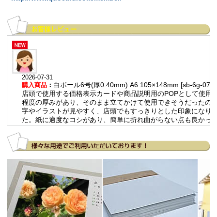
2026-07-31
白ボール6号(厚0.40mm) A6 105×148mm [sb-6g-07]
購入商品
：
店頭で使用する価格表示カードや商品説明用のPOPとして使用。
程度の厚みがあり、そのまま立てかけて使用できそうだったので
字やイラストが見やすく、店頭でもすっきりとした印象になり
た。紙に適度なコシがあり、簡単に折れ曲がらない点も良かっ
す。
2026-07-14
チップボール11号(厚0.80mm) 全判 800×1100mm
購入商品
：
人力飛行機のフェアリング製作における治具。 大量発注する際
きが大きいため。 通常の紙と比べて強度が高いので、製作に役
います。