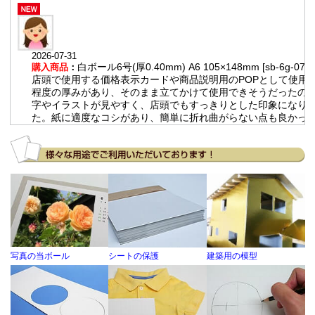
2026-07-31
白ボール6号(厚0.40mm) A6 105×148mm [sb-6g-07]
購入商品
：
店頭で使用する価格表示カードや商品説明用のPOPとして使用。
程度の厚みがあり、そのまま立てかけて使用できそうだったので
字やイラストが見やすく、店頭でもすっきりとした印象になり
た。紙に適度なコシがあり、簡単に折れ曲がらない点も良かっ
す。
2026-07-14
チップボール11号(厚0.80mm) 全判 800×1100mm
購入商品
：
人力飛行機のフェアリング製作における治具。 大量発注する際
きが大きいため。 通常の紙と比べて強度が高いので、製作に役
います。
写真の当ボール
シートの保護
建築用の模型
2026-06-25
チップボール8号(厚0.56mm) A2 420×594mm / チ
購入商品
：