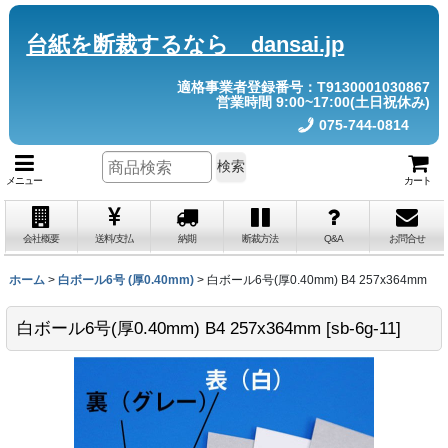
台紙を断裁するなら dansai.jp
適格事業者登録番号：T9130001030867
営業時間 9:00~17:00(土日祝休み)
075-744-0814
検索
メニュー
カート
会社概要
送料/支払
納期
断裁方法
Q&A
お問合せ
ホーム
>
白ボール6号 (厚0.40mm)
>
白ボール6号(厚0.40mm) B4 257x364mm
白ボール6号(厚0.40mm) B4 257x364mm
[
sb-6g-11
]