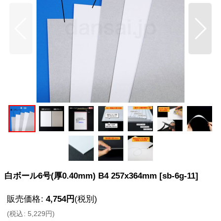
白ボール6号(厚0.40mm) B4 257x364mm
[
sb-6g-11
]
販売価格
:
4,754
円
(税別)
(
税込
:
5,229
円
)