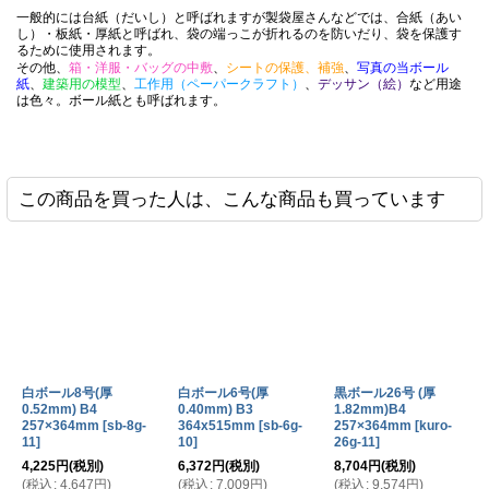
一般的には台紙（だいし）と呼ばれますが製袋屋さんなどでは、合紙（あい
2026-05-07
し）・板紙・厚紙と呼ばれ、袋の端っこが折れるのを防いだり、袋を保護す
白ボール8号(厚0.52mm) B3 364×515mm
購入商品
：
るために使用されます。
賞状をお渡しする際の持ち帰り用収納袋として貴社のOPP袋を
その他、
箱・洋服・バッグの中敷
、
シートの保護、補強
、
写真の当ボール
ましたが、賞状１枚だけでは折れ曲がってしまうので台紙とし
紙
、
建築用の模型
、
工作用（ペーパークラフト）
、
デッサン（絵）
など用途
しました。 希望のサイズにカットしていただける、少数購入す
は色々。ボール紙とも呼ばれます。
割安感。 非常に満足です。
この商品を買った人は、こんな商品も買っています
2026-04-17
白ボール8号 142x230mm 1000枚
購入商品
：
集合写真の下貼り用です。 サイズを指定出来るところです。 ば
りです。
2026-04-02
白ボール6号(厚0.40mm) A4 210×297mm
購入商品
：
紙袋底用台紙。 値段及び規格。 丁度良いです。
白ボール8号(厚
白ボール6号(厚
黒ボール26号 (厚
0.52mm) B4
0.40mm) B3
1.82mm)B4
257×364mm
[
sb-8g-
364x515mm
[
sb-6g-
257×364mm
[
kuro-
11
]
10
]
26g-11
]
4,225
円
(税別)
6,372
円
(税別)
8,704
円
(税別)
2026-03-13
(
税込
:
4,647
円
)
(
税込
:
7,009
円
)
(
税込
:
9,574
円
)