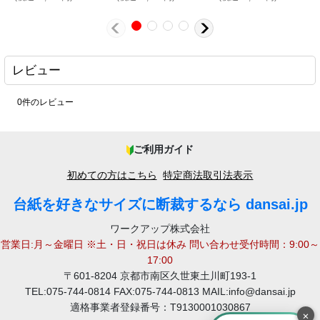
白ボール6号(厚0.40mm) A4 210×297mm
購入商品
：
写真のあて紙。 価格と送料無料、複数回頼んでいますので、品
いです。 満足してます。
レビュー
2026-02-20
白ボール6号 150x290mm 1000枚
購入商品
：
0
件のレビュー
段ボール梱包時の仕切り。 発注のしやすさ。 問題ない。
ご利用ガイド
2026-02-03
初めての方はこちら
特定商法取引法表示
白ボール6号 220x310mm 300枚 / 白ボール6号
購入商品
：
205x265mm 2000枚
写真を入れます。 サイズを細かくできる点。 良いです。
台紙を好きなサイズに断裁するなら dansai.jp
ワークアップ株式会社
営業日:月～金曜日 ※土・日・祝日は休み 問い合わせ受付時間：9:00～
2026-01-16
17:00
白ボール6号(厚0.40mm) B5 182x257mm
購入商品
：
〒601-8204 京都市南区久世東土川町193-1
販売しているカードが折れないように包装と同梱するため。 コ
TEL:075-744-0814 FAX:075-744-0813 MAIL:info@dansai.jp
フォーマンスがよく、サイズの微調整も可能なため。 指定サイ
適格事業者登録番号：T9130001030867
りで、断面がとてもきれいに断裁されていて満足。
×