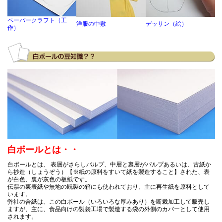
ル11号(厚0.80mm) A2 420×594mm
雄勝硯の簡易的な箱に使用しています。１個ごとにサイズが違
手作りです。 仕事場に届けていただけるから！ OKです。
ペーパークラフト（工
洋服の中敷
デッサン（絵）
作）
2026-06-10
黒ボール12号(厚0.78mm) A4 210×297mm / 黒ボール
購入商品
：
(厚0.78mm) A6 105×148mm
アートの台紙として利用しています。 必要な大きさにカットし
えること、品質の良さ、一般では手に入らないこと。 円形など
トできないこと以外、とても良質な素材として重宝しています
2026-05-21
チップボール11号 155x226mm 800枚
白ボールとは・・
購入商品
：
写真送付用の当て紙として（2L、2LW用） 専門的に取り扱って
白ボールとは、 表層がさらしパルプ、中層と裏層がパルプあるいは、古紙か
しゃる会社さんでしたので。 切り口も綺麗でお願いしてよかっ
ら抄造（しょうぞう）【※紙の原料をすいて紙を製造すること】された、表
す。 これまではサイズが不揃いなボール紙が会社に大量にあっ
が白色、裏が灰色の板紙です。
で、ロータリーカッターや、手動の断裁機を使って当て紙を作
伝票の裏表紙や無地の既製の箱にも使われており、主に再生紙を原料として
ました。作業の負担も減ってよかったです。
います。
弊社の合紙は、この白ボール（いろいろな厚みあり）を断裁加工して販売し
ますが、主に、食品向けの製袋工場で製造する袋の外側のカバーとして使用
されます。