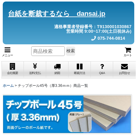
台紙を断裁するなら dansai.jp
適格事業者登録番号：T9130001030867
営業時間 9:00~17:00(土日祝休み)
075-744-0814
検索
メニュー
カート
会社概要
送料/支払
納期
断裁方法
Q&A
お問合せ
ホーム
>
チップボール45号（厚3.36ｍｍ）商品一覧