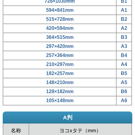
728×1030mm
B1
594×841mm
A1
515×728mm
B2
420×594mm
A2
364×515mm
B3
297×420mm
A3
257×364mm
B4
210×297mm
A4
182×257mm
B5
148×210mm
A5
128×182mm
B6
105×148mm
A6
A判
名称
ヨコxタテ（mm）