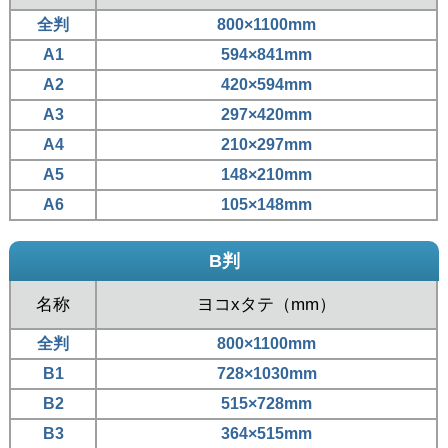
全判
800×1100mm
A1
594×841mm
A2
420×594mm
A3
297×420mm
A4
210×297mm
A5
148×210mm
A6
105×148mm
B判
名称
ヨコxタテ（mm）
全判
800×1100mm
B1
728×1030mm
B2
515×728mm
B3
364×515mm