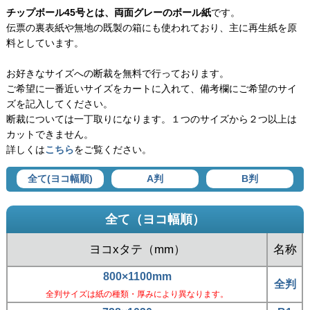
チップボール45号とは、両面グレーのボール紙
です。
伝票の裏表紙や無地の既製の箱にも使われており、主に再生紙を原
料としています。
お好きなサイズへの断裁を無料で行っております。
ご希望に一番近いサイズをカートに入れて、備考欄にご希望のサイ
ズを記入してください。
断裁については一丁取りになります。１つのサイズから２つ以上は
カットできません。
詳しくは
こちら
をご覧ください。
全て(ヨコ幅順)
A判
B判
全て（ヨコ幅順）
ヨコxタテ（mm）
名称
800×1100mm
全判
全判サイズは紙の種類・厚みにより異なります。