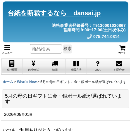
台紙を断裁するなら dansai.jp
適格事業者登録番号：T9130001030867
営業時間 9:00~17:00(土日祝休み)
075-744-0814
検索
メニュー
カート
会社概要
送料/支払
納期
断裁方法
Q&A
お問合せ
ホーム
>
What's New
>
5月の母の日ギフトに金・銀ボール紙が選ばれています
5月の母の日ギフトに金・銀ボール紙が選ばれていま
す
2026
05
01
年
月
日
いつもご利用ありがとうございます