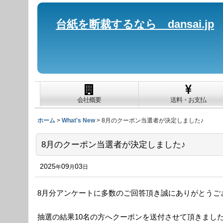
台紙を断裁するなら dansai.jp
会社概要
送料・お支払
ホーム
>
What's New
>
8月のクーポン当選者が決定しました♪
8月のクーポン当選者が決定しました♪
2025
09
03
年
月
日
8月分アンケートに多数のご回答頂き誠にありがとうご
抽選の結果10名の方へクーポンを送付させて頂きまし