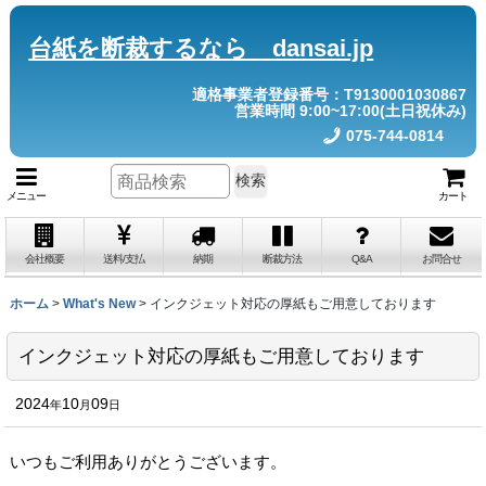
台紙を断裁するなら dansai.jp
適格事業者登録番号：T9130001030867
営業時間 9:00~17:00(土日祝休み)
075-744-0814
検索
メニュー
カート
会社概要
送料/支払
納期
断裁方法
Q&A
お問合せ
ホーム
>
What's New
>
インクジェット対応の厚紙もご用意しております
インクジェット対応の厚紙もご用意しております
2024
10
09
年
月
日
いつもご利用ありがとうございます。